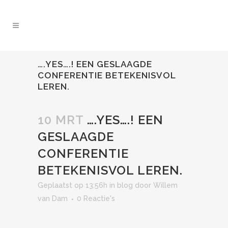
….YES….! EEN GESLAAGDE
CONFERENTIE BETEKENISVOL
LEREN.
10 MRT
….YES….! EEN
GESLAAGDE
CONFERENTIE
BETEKENISVOL LEREN.
Geplaatst op 13:56h
in
blog
door
Willem
van Dam
0 Reactie's