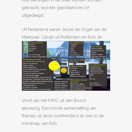
hoe leerlingen in de sfeer kunnen worden
gebracht, worden geprikkeld en/of
uitgedaagd.
Uit Nederland waren Jessie de Vogel van de
Meerpaal, Calvijn uit Rotterdam en Rob
de
Vrind van het KWIC uit den Bosch
aanwezig. Een mooie samenvatting van
thema’s uit deze conferentie is te zien in de
mindmap van Rob.