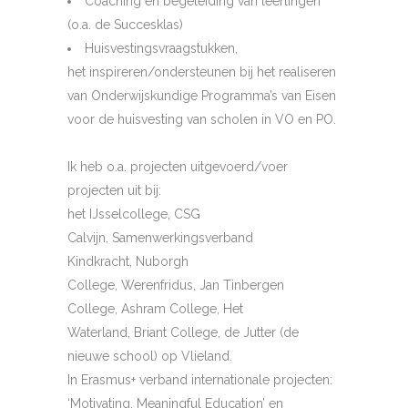
Coaching en begeleiding van leerlingen
(o.a. de Succesklas)
Huisvestingsvraagstukken,
het inspireren/ondersteunen bij het realiseren
van Onderwijskundige Programma’s van Eisen
voor de huisvesting van scholen in VO en PO.
Ik heb o.a. projecten uitgevoerd/voer
projecten uit bij:
het IJsselcollege, CSG
Calvijn, Samenwerkingsverband
Kindkracht, Nuborgh
College, Werenfridus, Jan Tinbergen
College, Ashram College, Het
Waterland, Briant College, de Jutter (de
nieuwe school) op Vlieland.
In Erasmus+ verband internationale projecten:
‘Motivating, Meaningful Education’ en