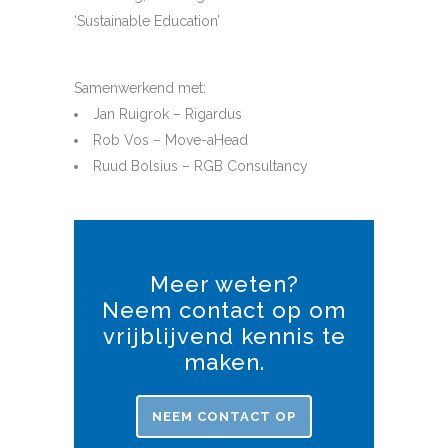
‘Sustainable Education’
Samenwerkend met:
Jan Ruigrok – Rigardus
Rob Vos – Move-aHead
Ruud Bolsius – RGB Consultancy
Meer weten?
Neem contact op om
vrijblijvend kennis te
maken.
NEEM CONTACT OP