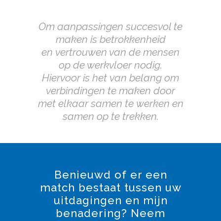
Om aanpassingen succesvol te
maken is betrokkenheid
en
vertrouwen van de mensen
op de werkvloer nodig.
Hiervoor is het
van belang om
verbindingen te maken door
met elkaar samen te
werken en
samen op te trekken.
Benieuwd of er een
match bestaat tussen uw
uitdagingen en mijn
benadering? Neem