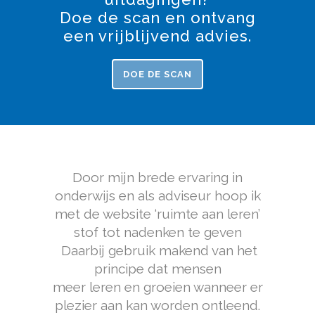
Doe de scan en ontvang
een vrijblijvend advies.
DOE DE SCAN
Door mijn brede ervaring in
onderwijs en als adviseur hoop ik
met de website ‘ruimte aan leren’
stof tot nadenken te geven
Daarbij gebruik makend van het
principe dat mensen
meer leren en groeien wanneer er
plezier aan kan worden ontleend.