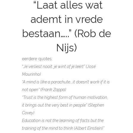
“Laat alles wat
ademt in vrede
bestaan…..” (Rob de
Nijs)
eerdere quotes:
“
Je verliest nooit: je wint of je leert” (José
Mourinho)
“A mind is like a parachute….it doesn’t work if it is
not open” (Frank Zappa)
“Trust is the highest form of human motivation,
it brings out the very best in people” (Stephen
Covey)
Education is not the learning of facts but the
training of the mind to think (Albert Einstein)”