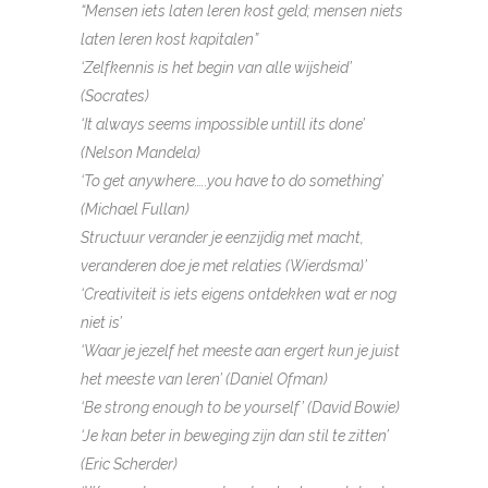
“Mensen iets laten leren kost geld; mensen niets
laten leren kost kapitalen”
‘Zelfkennis is het begin van alle wijsheid’
(Socrates)
‘It always seems impossible
untill its done’
(Nelson Mandela)
‘To get anywhere…..you have to do something’
(Michael Fullan)
Structuur verander je eenzijdig met macht,
veranderen doe je met relaties (Wierdsma)’
‘Creativiteit is iets eigens ontdekken wat er nog
niet is’
‘Waar je jezelf het meeste aan ergert kun je juist
het meeste van leren’ (Daniel Ofman)
‘Be strong enough to be yourself’ (David Bowie)
‘Je kan beter in beweging zijn dan stil te zitten’
(Eric Scherder)