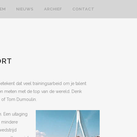
LEM
NIEUWS
ARCHIEF
CONTACT
ORT
betekent dat veel
trainingsarbeid om je talent
en meten met de top van de wereld. Denk
s of Tom Dumoulin.
n. Een uitaging
e mindere
wedstrijd