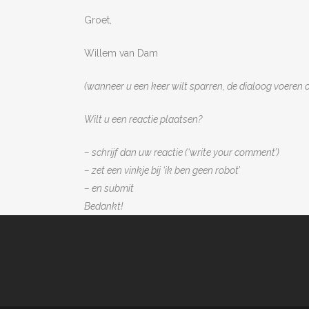
Groet,
Willem van Dam
(wanneer u een keer wilt sparren, de dialoog voeren
Wilt u een reactie plaatsen?
– schrijf dan uw reactie (‘write your comment’)
– zet een vinkje bij ‘ik ben geen robot’
– en submit
Bedankt!