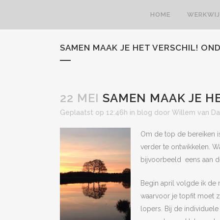
HOME
WERKWIJ
SAMEN MAAK JE HET VERSCHIL! ON
22 MEI
SAMEN MAAK JE HE
Geplaatst op 12:46h
in
blog
door
Willem van D
Om de top de bereiken is 
verder te ontwikkelen. 
bijvoorbeeld eens aan de
Begin april volgde ik de
waarvoor je topfit moet 
lopers. Bij de individuel