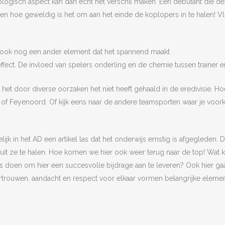
ogisch aspect kan dan echt het verschil maken. Een debutant die de
n en hoe geweldig is het om aan het einde de koplopers in te halen! Vl
zet ook nog een ander element dat het spannend maakt
 effect. De invloed van spelers onderling en de chemie tussen trainer e
et door diverse oorzaken het niet heeft gehaald in de eredivisie. Ho
of Feyenoord. Of kijk eens naar de andere teamsporten waar je voork
lijk in het AD een artikel las dat het onderwijs ernstig is afgegleden. 
e uit ze te halen. Hoe komen we hier ook weer terug naar de top! Wat
 doen om hier een succesvolle bijdrage aan te leveren? Ook hier g
rtrouwen, aandacht en respect voor elkaar vormen belangrijke eleme