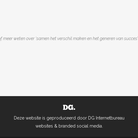
 of meer weten over ‘samen het verschil maken en het generen van succes’
Deze website is geproduceerd door DG Internetbureau
websites & branded social media.