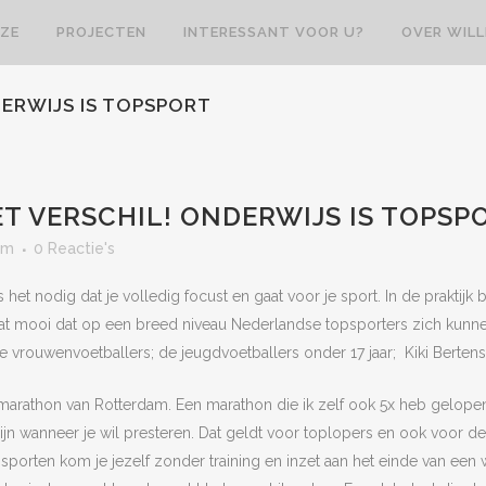
ZE
PROJECTEN
INTERESSANT VOOR U?
OVER WIL
DERWIJS IS TOPSPORT
T VERSCHIL! ONDERWIJS IS TOPSP
am
0 Reactie's
het nodig dat je volledig focust en gaat voor je sport. In de praktijk 
Wat mooi dat op een breed niveau Nederlandse topsporters zich kunn
 vrouwenvoetballers; de jeugdvoetballers onder 17 jaar; Kiki Berten
 marathon van Rotterdam. Een maratho
n die ik zelf ook 5x heb gelope
zijn wanneer je wil presteren. Dat geldt voor toplopers en ook voor d
e sporten kom je jezelf zonder training en inzet aan het einde van een 