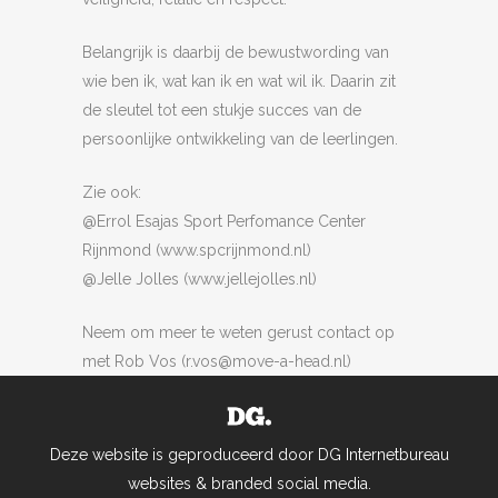
Belangrijk is daarbij de bewustwording van
wie ben ik, wat kan ik en wat wil ik. Daarin zit
de sleutel tot een stukje succes van de
persoonlijke ontwikkeling van de leerlingen.
Zie ook:
@Errol Esajas Sport Perfomance Center
Rijnmond (www.spcrijnmond.nl)
@Jelle Jolles (www.jellejolles.nl)
Neem om meer te weten gerust contact op
met Rob Vos (r.vos@move-a-head.nl)
Deze website is geproduceerd door DG Internetbureau
websites & branded social media.