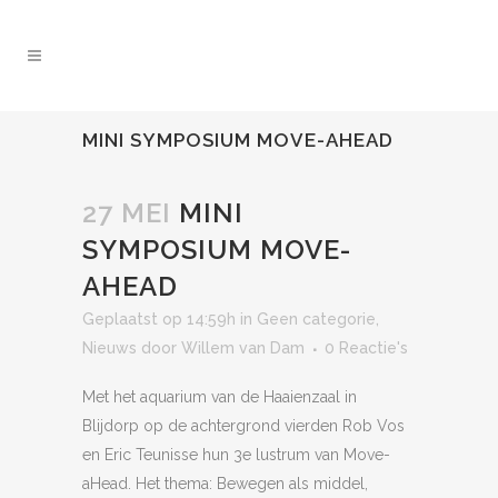
MINI SYMPOSIUM MOVE-AHEAD
27 MEI
MINI
SYMPOSIUM MOVE-
AHEAD
Geplaatst op 14:59h
in
Geen categorie
,
Nieuws
door
Willem van Dam
0 Reactie's
Met het aquarium van de Haaienzaal in
Blijdorp op de achtergrond vierden Rob Vos
en Eric Teunisse hun 3e lustrum van Move-
aHead. Het thema: Bewegen als middel,