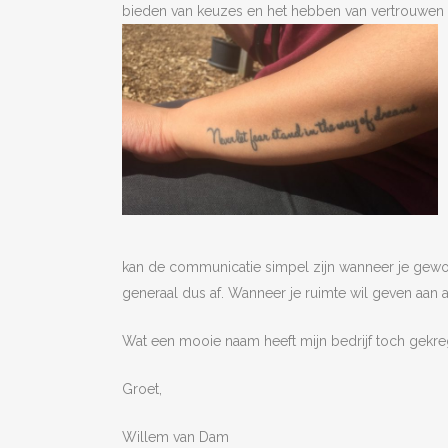
bieden van keuzes en het hebben van vertrouwen k
kan de communicatie simpel zijn wanneer je gewoo
generaal dus af. Wanneer je ruimte wil geven aan a
Wat een mooie naam heeft mijn bedrijf toch gekre
Groet,
Willem van Dam