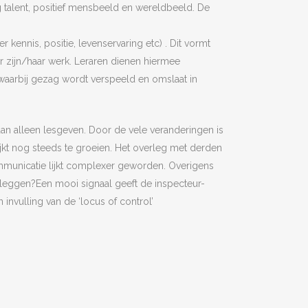
 talent, positief mensbeeld en w
ereldbeeld. De
kennis, positie, levenservaring etc) . Dit vormt
or zijn/haar werk. Leraren dienen hiermee
 waarbij gezag wordt verspeeld en omslaat in
an alleen lesgeven. Door de vele veranderingen is
 lijkt nog steeds te groeien. Het overleg met derden
mmunicatie lijkt complexer geworden. Overigens
 leggen?Een mooi signaal geeft de inspecteur-
invulling van de ‘locus of control’