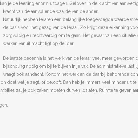
an je de leerling enorm uitdagen. Geloven in de kracht van aanwezig
kracht van de aanvullende waarde van de ander.
Natuurlijk hebben leraren een belangrijke toegevoegde waarde (meer 
de basis voor het gezag van de leraar. Zo krijgt deze erkenning vo
zorgvuldig en rechtvaardig om te gaan. Het gevaar van een situatie
werken vanuit macht ligt op de loer.
De laatste decennia is het werk van de leraar veel meer geworden d
bijscholing nodig om bij te blijven in je vak. De administratieve last
vraagt ook aandacht. Kortom het werk en de daarbij behorende co
n doet wat je zegt, of belooft. Dan heb je immers veel minder uit te
mbities zal je ook zaken moeten durven loslaten. Ruimte te geven aan 
gen.