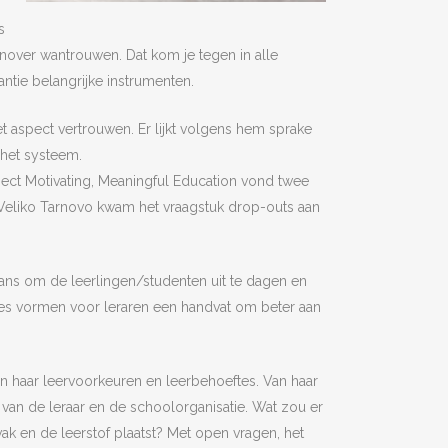
s
enover wantrouwen. Dat kom je tegen in alle
ntie belangrijke instrumenten.
t aspect vertrouwen. Er lijkt volgens hem sprake
 het systeem.
ect Motivating, Meaningful Education vond twee
n Veliko Tarnovo kwam het vraagstuk drop-outs aan
kans om de leerlingen/studenten uit te dagen en
ipes vormen voor leraren een handvat om beter aan
van haar leervoorkeuren en leerbehoeftes. Van haar
e van de leraar en de schoolorganisatie. Wat zou er
k en de leerstof plaatst? Met open vragen, het