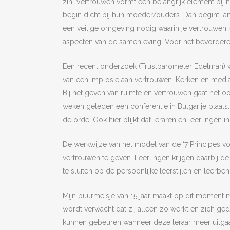
zin. Vertrouwen vormt een belangrijk element bij 
begin dicht bij hun moeder/ouders. Dan begint lang
een veilige omgeving nodig waarin je vertrouwen k
aspecten van de samenleving. Voor het bevorderen 
Een recent onderzoek (Trustbarometer Edelman) wij
van een implosie aan vertrouwen. Kerken en media 
Bij het geven van ruimte en vertrouwen gaat het 
weken geleden een conferentie in Bulgarije plaats
de orde. Ook hier blijkt dat leraren en leerlingen
De werkwijze van het model van de ‘7 Principes vo
vertrouwen te geven. Leerlingen krijgen daarbij d
te sluiten op de persoonlijke leerstijlen en leerbe
Mijn buurmeisje van 15 jaar maakt op dit moment me
wordt verwacht dat zij alleen zo werkt en zich ged
kunnen gebeuren wanneer deze leraar meer uitgaat 