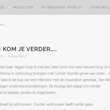
ZE
PROJECTEN
INTERESSANT VOOR U?
OVER WIL
..
KOM JE VERDER…..
am
0 Reactie's
en paar dagen loop ik met een idee rond voor een nieuwe blog. In 
 thema in verbinding brengen met ‘ruimte’. Ruimte geven aan leren….. I
 lees ik de kop van een interview met de inspecteur-generaal. Van die
 tegen onderwijsveranderingen. De huidige tijd vraagt om ruimte!
 te pakken, anders te organiseren.
ebaat bij vertrouwen. Zonder vertrouwen heeft ruimte geen