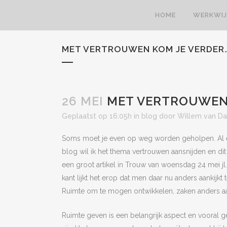
HOME
WERKWIJ
MET VERTROUWEN KOM JE VERDER…
26 MEI
MET VERTROUWEN 
Geplaatst op 16:05h
in
blog
door
Willem van D
Soms moet je even op weg worden geholpen. Al e
blog wil ik het thema vertrouwen aansnijden en dit
een groot artikel in Trouw van woensdag 24 mei jl.
kant lijkt het erop dat men daar nu anders aankijkt
Ruimte om te mogen ontwikkelen, zaken anders aan
Ruimte geven is een belangrijk aspect en vooral g