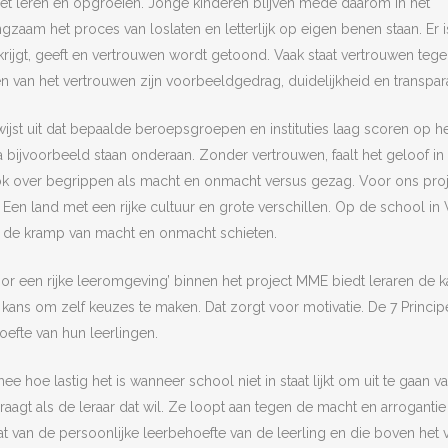
het leren en opgroeien. Jonge kinderen blijven mede daarom in het
zaam het proces van loslaten en letterlijk op eigen benen staan. Er i
rijgt, geeft en vertrouwen wordt getoond. Vaak staat vertrouwen teg
van het vertrouwen zijn voorbeeldgedrag, duidelijkheid en transpara
st uit dat bepaalde beroepsgroepen en instituties laag scoren op he
bijvoorbeeld staan onderaan. Zonder vertrouwen, faalt het geloof in
ook over begrippen als macht en onmacht versus gezag. Voor ons proj
. Een land met een rijke cultuur en grote verschillen. Op de school i
 in de kramp van macht en onmacht schieten.
or een rijke leeromgeving’ binnen het project MME biedt leraren de 
e kans om zelf keuzes te maken. Dat zorgt voor motivatie. De 7 Princ
hoefte van hun leerlingen.
e hoe lastig het is wanneer school niet in staat lijkt om uit te gaan 
raagt als de leraar dat wil. Ze loopt aan tegen de macht en arroganti
van de persoonlijke leerbehoefte van de leerling en die boven het va