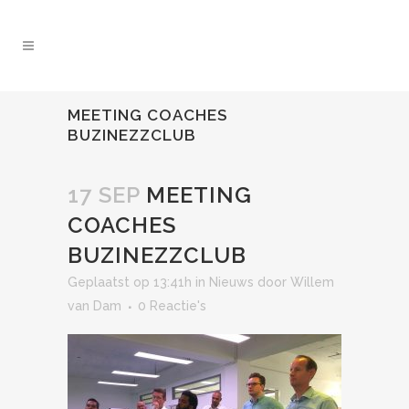
MEETING COACHES
BUZINEZZCLUB
17 SEP
MEETING
COACHES
BUZINEZZCLUB
Geplaatst op 13:41h
in
Nieuws
door
Willem
van Dam
0 Reactie's