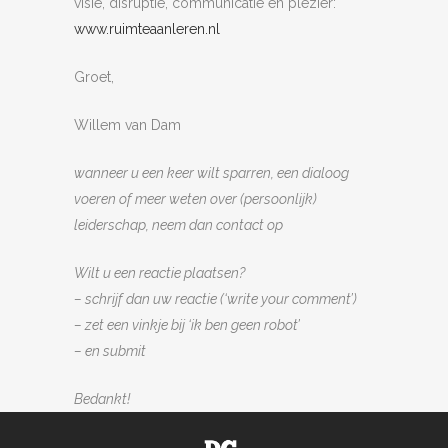
visie, disruptie, communicatie en plezier:
www.ruimteaanleren.nl
Groet,
Willem van Dam
wanneer u een keer wilt sparren, een dialoog
voeren of meer weten over (persoonlijk)
leiderschap, neem dan contact op
Wilt u een reactie plaatsen?
– schrijf dan uw reactie (‘write your comment’)
– zet een vinkje bij ‘ik ben geen robot’
– en submit
Bedankt!