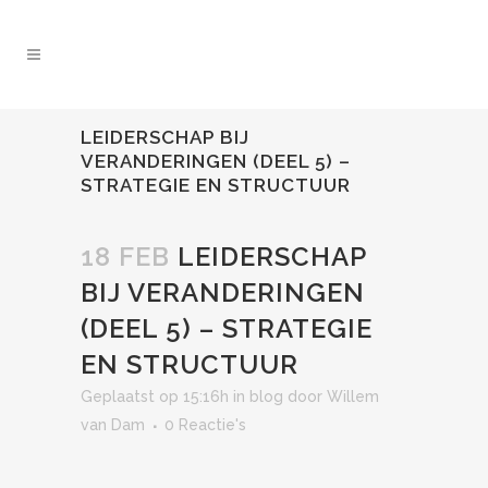
LEIDERSCHAP BIJ
VERANDERINGEN (DEEL 5) –
STRATEGIE EN STRUCTUUR
18 FEB
LEIDERSCHAP
BIJ VERANDERINGEN
(DEEL 5) – STRATEGIE
EN STRUCTUUR
Geplaatst op 15:16h
in
blog
door
Willem
van Dam
0 Reactie's