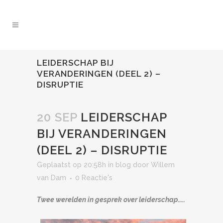
LEIDERSCHAP BIJ
VERANDERINGEN (DEEL 2) –
DISRUPTIE
20 SEP
LEIDERSCHAP
BIJ VERANDERINGEN
(DEEL 2) – DISRUPTIE
Geplaatst op 20:58h
in
blog
door
Willem
van Dam
0 Reactie's
Twee werelden in gesprek over leiderschap…..