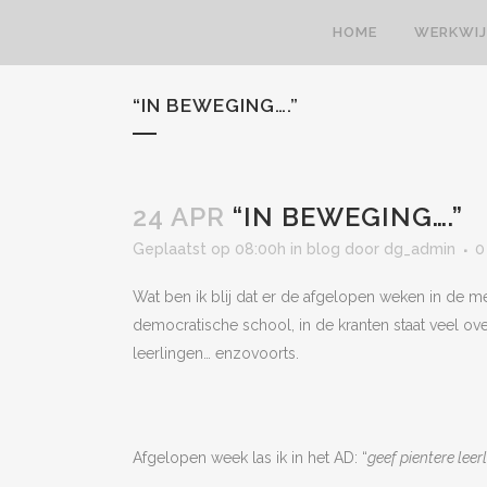
HOME
WERKWIJ
“IN BEWEGING….”
24 APR
“IN BEWEGING….”
Geplaatst op 08:00h
in
blog
door
dg_admin
0
Wat ben ik blij dat er de afgelopen weken in de m
democratische school, in de kranten staat veel ove
leerlingen… enzovoorts.
Afgelopen week las ik in het AD: “
geef pientere leer