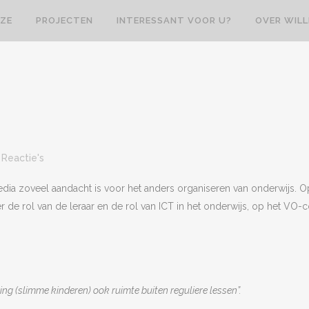
ZE
PROJECTEN
INTERESSANT VOOR U?
OVER WIL
 Reactie's
edia zoveel aandacht is voor het anders organiseren van onderwijs. 
r de rol van de leraar en de rol van ICT in het onderwijs, op het VO
ling (slimme kinderen) ook ruimte buiten reguliere lessen”.