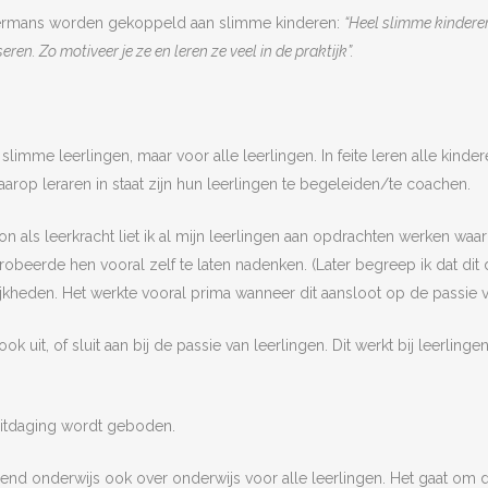
mermans worden gekoppeld aan slimme kinderen:
“Heel slimme kinderen
n. Zo motiveer je ze en leren ze veel in de praktijk”.
or slimme leerlingen, maar voor alle leerlingen. In feite leren alle ki
aarop leraren in staat zijn hun leerlingen te begeleiden/te coachen.
on als leerkracht liet ik al mijn leerlingen aan opdrachten werken waa
obeerde hen vooral zelf te laten nadenken. (Later begreep ik dat dit 
ijkheden. Het werkte vooral prima wanneer dit aansloot op de passie 
 uit, of sluit aan bij de passie van leerlingen. Dit werkt bij leerling
uitdaging wordt geboden.
assend onderwijs ook over onderwijs voor alle leerlingen. Het gaat o