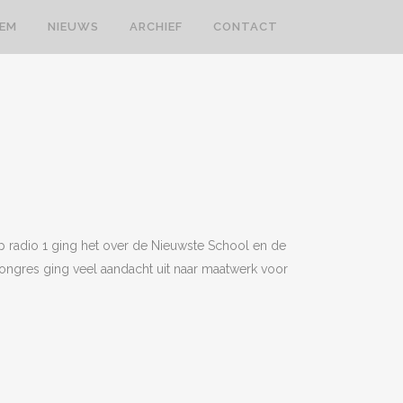
LEM
NIEUWS
ARCHIEF
CONTACT
Op radio 1 ging het over de Nieuwste School en de
-congres ging veel aandacht uit naar maatwerk voor