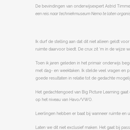
De bevindingen van onderwijsexpert Astrid Tim
een reis naar techniekmuseum Nemo te laten organisere
Ik durf de stelling aan dat dit niet alleen geldt vo
ruimte daarvoor biedt. De crux zit ‘m in de wijze w
Toen ik jaren geleden in het primair onderwijs beg
met dag- en weektaken. Ik stelde veel vragen en pr
goede resultaten in relatie tot de gedachte mogel
Het gedachtengoed van Big Picture Learning gaat ook
op het niveau van Havo/VWO.
Leerlingen hebben er baat bij wanneer ruimte en 
Laten we dit niet exclusief maken. Het gaat bij p