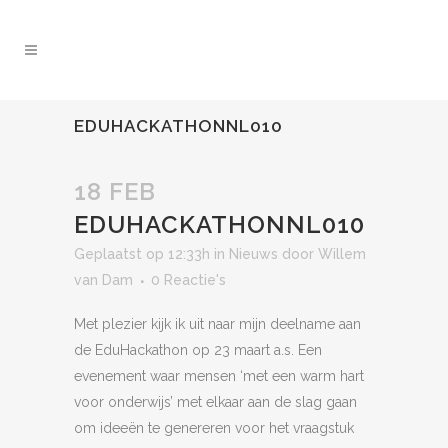
EDUHACKATHONNL010
18 FEB
EDUHACKATHONNL010
Geplaatst op 12:33h
in
Nieuws
door
Willem
van Dam
0 Reactie's
Met plezier kijk ik uit naar mijn deelname aan
de EduHackathon op 23 maart a.s. Een
evenement waar mensen ‘met een warm hart
voor onderwijs’ met elkaar aan de slag gaan
om ideeën te genereren voor het vraagstuk