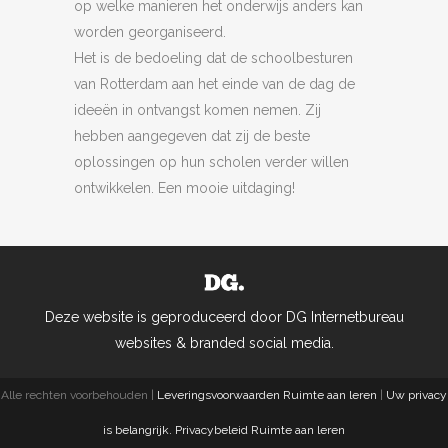
op welke manieren het onderwijs anders kan
worden georganiseerd.
Het is de bedoeling dat de schoolbesturen
van Rotterdam aan het einde van de dag de
ideeën in ontvangst komen nemen. Zij
hebben aangegeven dat zij de beste
oplossingen op hun scholen verder willen
ontwikkelen. Een mooie uitdaging!
Deze website is geproduceerd door DG Internetbureau
websites & branded social media.
Alle rechten voorbehouden |
Leveringsvoorwaarden Ruimte aan leren
|
Uw privacy
is belangrijk. Privacybeleid Ruimte aan leren