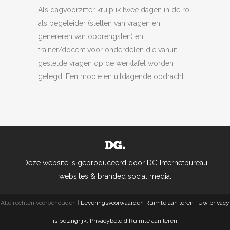
Als dagvoorzitter kruip ik twee dagen in de rol
als begeleider (stellen van vragen en
genereren van opbrengsten) en
trainer/docent voor onderdelen die vanuit
gestelde vragen op de werktafel worden
gelegd. Een mooie en uitdagende opdracht.
Deze website is geproduceerd door DG Internetbureau
websites & branded social media.
Alle rechten voorbehouden |
Leveringsvoorwaarden Ruimte aan leren
|
Uw privacy
is belangrijk. Privacybeleid Ruimte aan leren