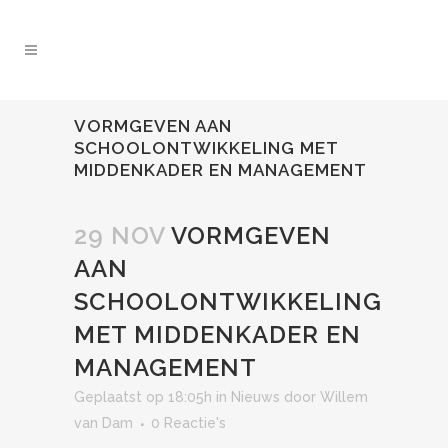
VORMGEVEN AAN
SCHOOLONTWIKKELING MET
MIDDENKADER EN MANAGEMENT
29 NOV
VORMGEVEN
AAN
SCHOOLONTWIKKELING
MET MIDDENKADER EN
MANAGEMENT
Geplaatst op 18:05h
in
Nieuws
door
Willem
van Dam
0 Reactie's