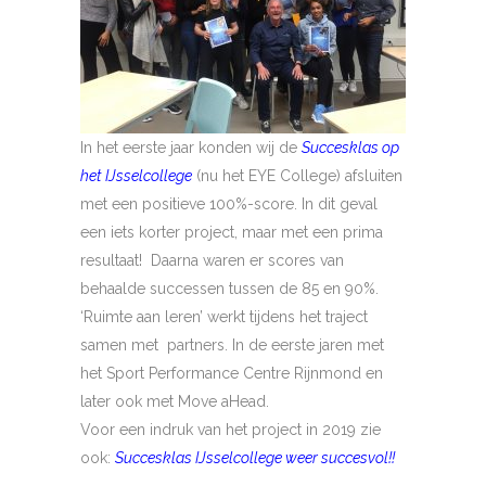
In het eerste jaar konden wij de
Succesklas op
het IJsselcollege
(nu het EYE College) afsluiten
met een positieve 100%-score. In dit geval
een iets korter project, maar met een prima
resultaat! Daarna waren er scores van
behaalde successen tussen de 85 en 90%.
‘Ruimte aan leren’ werkt tijdens het traject
samen met partners. In de eerste jaren met
het Sport Performance Centre Rijnmond en
later ook met Move aHead.
Voor een indruk van het project in 2019 zie
ook:
Succesklas IJsselcollege weer succesvol!!