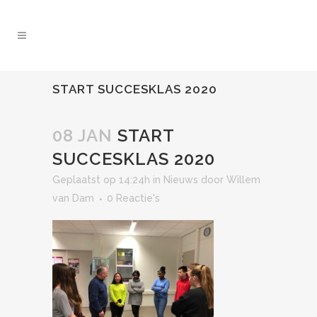
START SUCCESKLAS 2020
08 JAN
START
SUCCESKLAS 2020
Geplaatst op 14:24h
in
Nieuws
door
Willem
van Dam
0 Reactie's