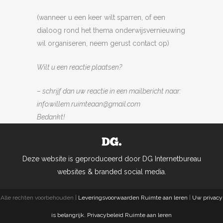
(wanneer u een keer wilt sparren, of een
dialoog rond het thema onderwijsvernieuwing
wil organiseren, neem gerust contact op)
Wilt u een reactie plaatsen?
– schrijf dan uw reactie in een mailbericht naar:
info.willem.ruimteaan@gmail.com
Bedankt!
Deze website is geproduceerd door DG Internetbureau
websites & branded social media.
Alle rechten voorbehouden |
Leveringsvoorwaarden Ruimte aan leren
|
Uw privacy
is belangrijk. Privacybeleid Ruimte aan leren