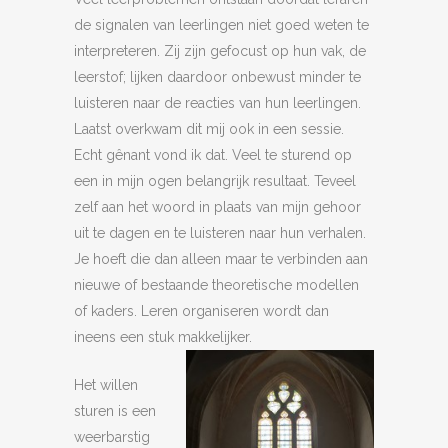
de signalen van leerlingen niet goed weten te
interpreteren. Zij zijn gefocust op hun vak, de
leerstof; lijken daardoor onbewust minder te
luisteren naar de reacties van hun leerlingen.
Laatst overkwam dit mij ook in een sessie.
Echt gênant vond ik dat. Veel te sturend op
een in mijn ogen belangrijk resultaat. Teveel
zelf aan het woord in plaats van mijn gehoor
uit te dagen en te luisteren naar hun verhalen.
Je hoeft die dan alleen maar te verbinden aan
nieuwe of bestaande theoretische modellen
of kaders. Leren organiseren wordt dan
ineens een stuk makkelijker.
Het willen
sturen is een
weerbarstig