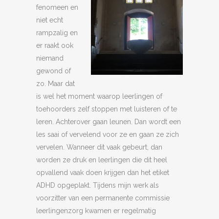
fenomeen en
niet echt
rampzalig en
er raakt ook
niemand
gewond of
zo. Maar dat
is wel het moment waarop leerlingen of
toehoorders zelf stoppen met luisteren of te
leren. Achterover gaan leunen. Dan wordt een
les saai of vervelend voor ze en gaan ze zich
vervelen. Wanneer dit vaak gebeurt, dan
worden ze druk en leerlingen die dit heel
opvallend vaak doen krijgen dan het etiket
ADHD opgeplakt. Tijdens mijn werk als
voorzitter van een permanente commissie
leerlingenzorg kwamen er regelmatig