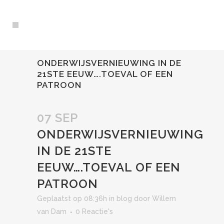
ONDERWIJSVERNIEUWING IN DE
21STE EEUW….TOEVAL OF EEN
PATROON
07 SEP
ONDERWIJSVERNIEUWING
IN DE 21STE
EEUW….TOEVAL OF EEN
PATROON
Geplaatst op 08:36h
in
blog
door
Willem
van Dam
0 Reactie's