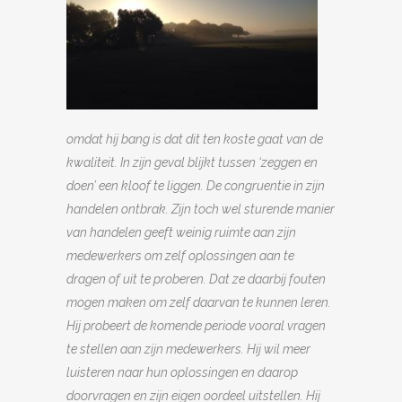
omdat hij bang is dat dit ten koste gaat van de
kwaliteit. In zijn geval blijkt tussen ‘zeggen en
doen’ een kloof te liggen. De congruentie in zijn
handelen ontbrak. Zijn toch wel sturende manier
van handelen geeft weinig ruimte aan zijn
medewerkers om zelf oplossi
ngen aan te
dragen of uit te proberen. D
at ze daarbij fouten
mogen maken om zelf daarvan te kunnen leren.
Hij probeert de komende periode vooral vragen
te stellen aan zijn medewerkers. Hij wil meer
luisteren naar hun oplossingen en daarop
doorvragen en zijn eigen oordeel uitstellen. Hij