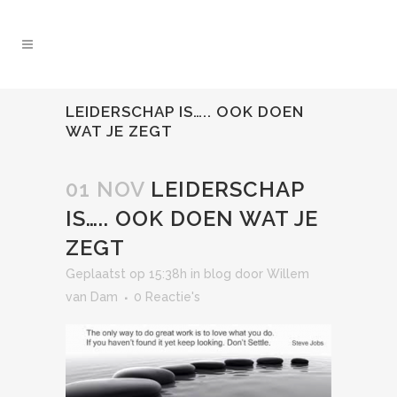
LEIDERSCHAP IS….. OOK DOEN
WAT JE ZEGT
01 NOV
LEIDERSCHAP
IS….. OOK DOEN WAT JE
ZEGT
Geplaatst op 15:38h
in
blog
door
Willem
van Dam
0 Reactie's