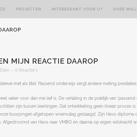
ZE
PROJECTEN
INTERESSANT VOOR U?
OVER WIL
 DAAROP
 EN MIJN REACTIE DAAROP
 Dam
0 Reactie's
teeve met als titel: Passend onderwijs vergt andere meting prestaties
l vaker voor dan me lief is. De vertaling in de praktijk van ‘passend 
erschillen zijn tussen leerlingen. Dat ontwikkeling geen lineair proces is
s onze buurjongen afgelopen woensdag geslaagd. Zijn Havo diploma op
n. Afgestroomd van Havo naar VMBO en daarna op eigen wilskracht 