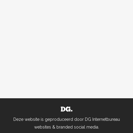
Deze website is geproduceerd door DG Internetbureau
websites & branded social media.