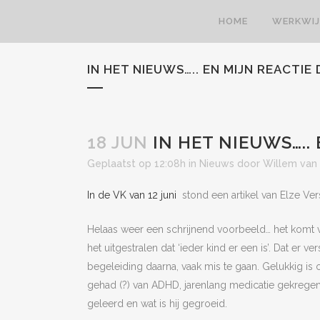
HOME
WERKWIJ
IN HET NIEUWS….. EN MIJN REACTIE
18 JUN
IN HET NIEUWS…..
Geplaatst op 12:08h
in
Nieuws
door
Willem van
In de VK van 12 juni
stond een artikel van Elze Vers
Helaas weer een schrijnend voorbeeld… het komt vee
het uitgestralen dat ‘ieder kind er een is’. Dat er v
begeleiding daarna, vaak mis te gaan. Gelukkig i
gehad (?) van ADHD, jarenlang medicatie gekrege
geleerd en wat is hij gegroeid.