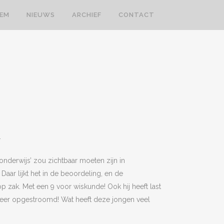
LEM
NIEUWS
ARCHIEF
CONTACT
.
onderwijs’ zou zichtbaar moeten zijn in
. Daar lijkt het in de beoordeling, en de
 zak. Met een 9 voor wiskunde! Ook hij heeft last
weer opgestroomd! Wat heeft deze jongen veel