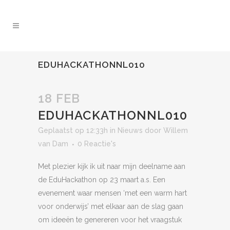
EDUHACKATHONNL010
18 FEB
EDUHACKATHONNL010
Geplaatst op 12:33h
in
Nieuws
door
Willem
van Dam
0 Reactie's
Met plezier kijk ik uit naar mijn deelname aan
de EduHackathon op 23 maart a.s. Een
evenement waar mensen ‘met een warm hart
voor onderwijs’ met elkaar aan de slag gaan
om ideeën te genereren voor het vraagstuk