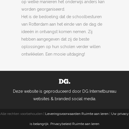
op welke manieren het onderwijs anders kan
worden georganiseerd.
Het is de bedoeling dat de schoolbesturen
van Rotterdam aan het einde van de dag de
ideeën in ontvangst komen nemen. Zij
hebben aangegeven dat zij de beste
oplossingen op hun scholen verder willen
ontwikkelen. Een mooie uitdaging!
Deze website is geproduceerd door DG Internetbureau
websites & branded social media.
Alle rechten voorbehouden |
Leveringsvoorwaarden Ruimte aan leren
|
Uw privacy
is belangrijk. Privacybeleid Ruimte aan leren