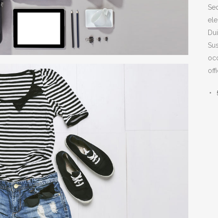
Sed
ele
Dui
Sus
occ
off