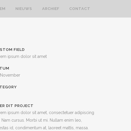
LEM
NIEUWS
ARCHIEF
CONTACT
STOM FIELD
rem ipsum dolor sit amet
ATUM
 November
TEGORY
ER DIT PROJECT
em ipsum dolor sit amet, consectetuer adipiscing
t. Nam cursus. Morbi ut mi. Nullam enim leo,
stas id, condimentum at, laoreet mattis, massa.