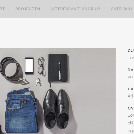
ZE
PROJECTEN
INTERESSANT VOOR U?
OVER WIL
CU
Lo
D
20
CA
Art
OV
Lor
eli
ege