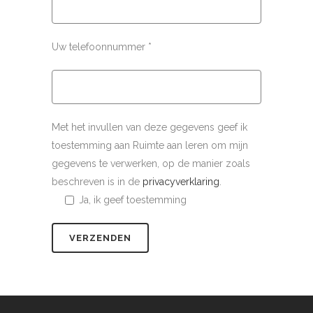
Uw telefoonnummer *
Met het invullen van deze gegevens geef ik
toestemming aan Ruimte aan leren om mijn
gegevens te verwerken, op de manier zoals
beschreven is in de
privacyverklaring
.
Ja, ik geef toestemming